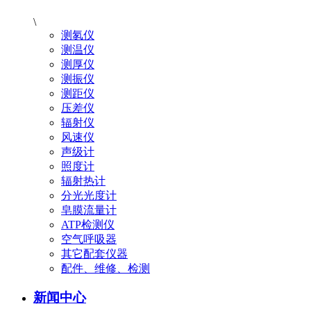
\
测氡仪
测温仪
测厚仪
测振仪
测距仪
压差仪
辐射仪
风速仪
声级计
照度计
辐射热计
分光光度计
皂膜流量计
ATP检测仪
空气呼吸器
其它配套仪器
配件、维修、检测
新闻中心