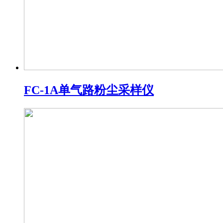
FC-1A单气路粉尘采样仪