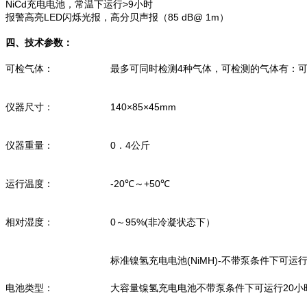
NiCd充电电池，常温下运行>9小时
报警高亮LED闪烁光报，高分贝声报（85 dB@ 1m）
四、技术参数：
可检气体：
最多可同时检测4种气体，可检测的气体有：可燃
仪器尺寸：
140×85×45mm
仪器重量：
0．4公斤
运行温度：
-20℃～+50℃
相对湿度：
0～95%(非冷凝状态下）
标准镍氢充电电池(NiMH)-不带泵条件下可运行
电池类型：
大容量镍氢充电电池不带泵条件下可运行20小时