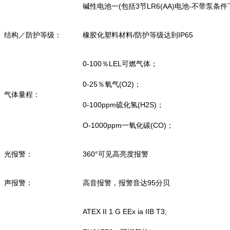
碱性电池一(包括3节LR6(AA)电池-不带泵条件
结构／防护等级：
橡胶化塑料材料/防护等级达到IP65
0-100％LEL可燃气体；
0-25％氧气(O2)；
气体量程：
0-100ppm硫化氢(H2S)；
O-1000ppm一氧化碳(CO)；
光报警：
360°可见高亮度报警
声报警：
高音报警，报警音达95分贝
ATEX II 1 G EEx ia IIB T3;