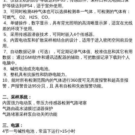
护等级达到IP54，适于室外使用。
3、可同时检测4种气体也可以选择检测单一气体，可检测的气体有：
可燃气、O2、H2S、CO。
4、单键操作，数字显示，具有背光照明的高清晰显示屏，适宜在光线
差的环境下使用。
5、采用传感器潜嵌技术，可同时嵌入4个传感器。
6、内置电动泵和扩散采样相结合的设计，适用于进入密闭空间前后使
用。
7、自动数据记录（可选），可定期记录气体值、校准信息和其它有用
数据； 通过GMI软件和通讯适配器的辅助，可把数据记录下载到个人
电脑中。
8、碱性电池或充电电池。
9、整机具有抗振性和防静电能力。
10、能对所有检测范围内的气体进行360度可见亮度报警和超高音报
警，声报警音达95分贝，且 具有自检和失效报警功能。
二、采样系统：
内置强力电动泵，带压力传感器检测气路堵塞
气路由疏水滤膜过滤器保护
气路堵塞采样泵自动关闭功能
三、电源：
4节一号碱性电池，常温下运行>15小时