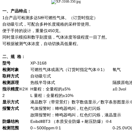
一、产品特点：
1台产品可检测多达5种可燃性气体。（订货时指定）
自动吸引式，可配合多种长度规格的采样管使用。
便于手持的设计，重量仅450克。
同时显示模拟和数字刻度值，气体浓度等级程度一目了然。
可根据被测气体浓度，自动切换高低量程。
二、规 格：
型号
XP-3168
检测对象
可燃性气体或蒸汽（订货时指定气体※1）
氧气
取样方式
自动吸引式
检测原理
热线半导体式
隔膜原电
指示精度
※2※
H量程：全量程的±5%
±0.3vol
2
L 量程：全量程的±10%
显示方式
液晶数字（带背景灯）数字数值显示／数字条形图显示※
报警方式
气体报警时：蜂鸣器鸣叫，红色灯闪烁
故障报警时：蜂鸣器鸣叫，红色灯闪烁，液晶显示
防爆结构
ExibdⅡBT3 （本质安全防爆＋耐压防爆）※4
检测范围
0～5000ppm※1
0-25.0VO