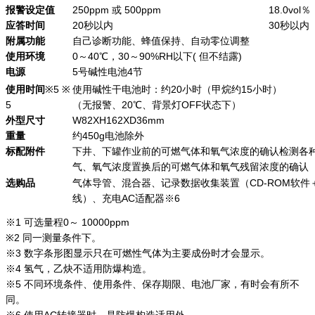
报警设定值
250ppm 或 500ppm
18.0vol％
应答时间
20秒以内
30秒以内
附属功能
自己诊断功能、蜂值保持、自动零位调整
使用环境
0～40℃，30～90%RH以下( 但不结露)
电源
5号碱性电池4节
使用时间
※5 ※
使用碱性干电池时：约20小时（甲烷约15小时）
5
（无报警、20℃、背景灯OFF状态下）
外型尺寸
W82XH162XD36mm
重量
约450g电池除外
标配附件
下井、下罐作业前的可燃气体和氧气浓度的确认检测各
气、氧气浓度置换后的可燃气体和氧气残留浓度的确认
选购品
气体导管、混合器、记录数据收集装置（CD-ROM软件＋
线）、充电AC适配器※6
※1 可选量程0～ 10000ppm
※2 同一测量条件下。
※3 数字条形图显示只在可燃性气体为主要成份时才会显示。
※4 氢气，乙炔不适用防爆构造。
※5 不同环境条件、使用条件、保存期限、电池厂家，有时会有所不
同。
※6 使用AC转接器时，是防爆构造适用外。