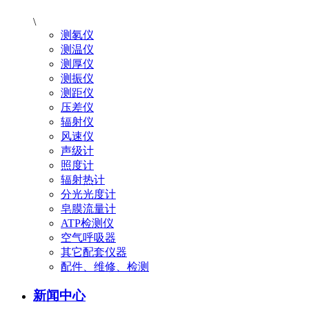
\
测氡仪
测温仪
测厚仪
测振仪
测距仪
压差仪
辐射仪
风速仪
声级计
照度计
辐射热计
分光光度计
皂膜流量计
ATP检测仪
空气呼吸器
其它配套仪器
配件、维修、检测
新闻中心