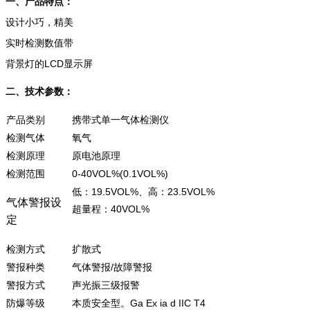
一、产品特点：
设计小巧，精美
实时检测数值带
背景灯的LCD显示屏
二、技术参数：
产品类别
携带式单一气体检测仪
检测气体
氧气
检测原理
原电池原理
检测范围
0-40VOL%(0.1VOL%)
低：19.5VOL%、高：23.5VOL%
气体警报设
超量程：40VOL%
定
检测方式
扩散式
警报种类
气体警报/故障警报
警报方式
声光振三级报警
防爆等级
本质安全型。Ga Ex ia d IIC T4