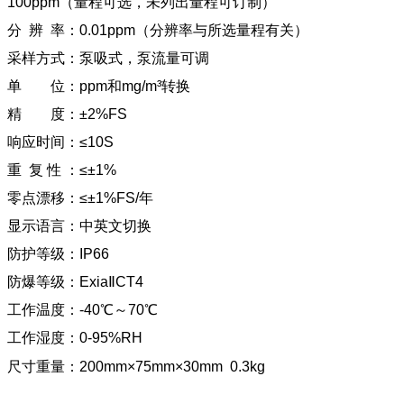
100ppm
（量程可选，未列出量程可订制）
分 辨 率：0.01ppm（分辨率与所选量程有关）
采样方式：泵吸式，泵流量可调
单 位：ppm和mg/m³转换
精 度：±2%FS
响应时间：≤10S
重 复 性 ：≤±1%
零点漂移：≤±1%FS/年
显示语言：中英文切换
防护等级：IP66
防爆等级：ExiaⅡCT4
工作温度：-40℃～70℃
工作湿度：0-95%RH
尺寸重量：200mm×75mm×30mm 0.3kg