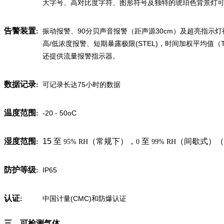
大字号、高对比度字符、图形符号及独特的琥珀色背景灯
告警装置
振动报警、90分贝声音报警（距声源30cm）及超亮指示
:
高/低浓度报警、短期暴露极限(STEL)，时间加权平均值（
还提供流量报警指示器。
数据记录
可记录长达75小时的数据
:
温度范围
-20 - 50oC
:
湿度范围
15 至
（常规下），
至
（间歇式）（
:
95% RH
0
99% RH
防护等级
IP65
:
认证
中国计量(CMC)和防爆认证
:
三、可检测气体