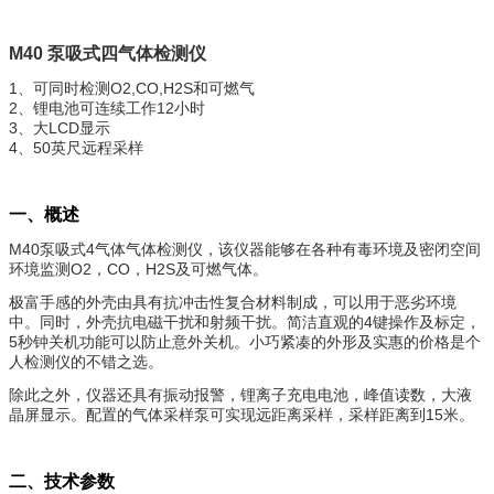
M40
泵吸式四气体检测仪
1、可同时检测O2,CO,H2S和可燃气
2、锂电池可连续工作12小时
3、大LCD显示
4、50英尺远程采样
一、概述
M40泵
吸式
4
气体气体检测仪，该仪器能够在各种有毒环境及密闭空间
环境监测
O2
，
CO
，
H2S
及可燃气体。
极富手感的外壳由具有抗冲击性复合材料制成，可以用于恶劣环境
中。同时，外壳抗电磁干扰和射频干扰。简洁直观的4键操作及标定，
5秒钟关机功能可以防止意外关机。小巧紧凑的外形及实惠的价格是个
人检测仪的不错之选。
除此之外，仪器还具有振动报警，锂离子充电电池，峰值读数，大液
晶屏显示。配置的气体采样泵可实现远距离采样，采样距离到15米。
二、技术参数