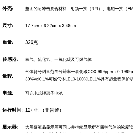
外壳
坚固的耐冲击复合材料 - 射频干扰（RFI）、电磁干扰（E
:
尺寸
17.7cm x 6.22cm x 3.48cm
:
重量
326克
:
传感器
氧气、硫化氢、一氧化碳及可燃气体
:
气体符号测量范围分辨率一氧化碳CO0-999ppm；0-1999ppm1
量程
:
30%Vol0.1%可燃气体LEL0-100%LEL1%具有超量程保护
电源
可充电式锂离子电池
:
运行时间
12小时（非告警）
:
显示器
大屏幕液晶显示屏可同步并持续显示所有四种气体的浓度
: