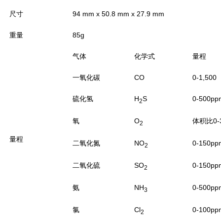
尺寸
94 mm x 50.8 mm x 27.9 mm
重量
85g
气体
化学式
量程
一氧化碳
CO
0-1,500
硫化氢
H
S
0-500pp
2
氧
O
体积比0-
2
量程
二氧化氮
NO
0-150pp
2
二氧化硫
SO
0-150pp
2
氨
NH
0-500pp
3
氯
Cl
0-100pp
2