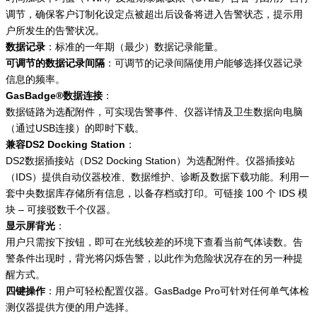
调节，确保客户订制化设定点被超出后设备将进入告警状态，提示用
户所发生的告警状况。
数据记录
：标准的一年期（最少）数据记录能量。
可调节的数据记录间隔
：可调节的记录间隔使用户能够选择仪器记录
信息的频率。
GasBadge®数据连接
：
数据链路为选配附件，可实现告警事件、仪器详情及卫生数据向电脑
（通过USB连接）的即时下载。
兼容DS2 Docking Station
：
DS2数据插接站（DS2 Docking Station）为选配附件。仪器插接站
（IDS）提供自动仪器校准、数据维护、诊断及数据下载功能。利用一
套中央数据库存储所有信息，以备存档或打印。可链接 100 个 IDS 模
块 – 可接驳数千个仪器。
显示屏背光
：
用户只需按下按钮，即可在光线较差的环境下查看当前气体读数。告
警条件出现时，背光将闪烁告警，以此作为危险状况存在的另一种提
醒方式。
四键操作
：用户可轻松配置仪器。GasBadge Pro可针对任何单气体检
测仪器提供方便的用户选择。