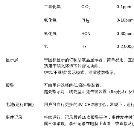
二氧化氯
ClO
0-1ppm
2
氰化氢
PH
0-10ppm
3
氰化氢
HCN
0-30ppm
氢
H
0-2,000
2
显示屏
带图标显示的订制型液晶显示器，简单易用。直
适用于弱光环境下的背光功能。
继续/不继续”显示模式。泄露读数指示。
报警
可由用户选择的低/高告警装置。
超亮指示灯、响亮型听觉告警装置（95分贝）及
电池(运行时间)
用户可自行更换的3V, CR2锂电池，常规下：运行
事件记录
持续运行。记录最近15次报警事件，事件发生
露气体浓度。事件记录在电脑上查看，或直接从