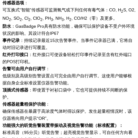
传感器选项
：
可互换式“智能”传感器可监测氧气或下列任何有毒气体：CO, H
S, O2,
2
NO
, SO
, Cl
, ClO
, PH
, NH
, H
, CO/H2（零）及更多。
2
2
2
2
3
3
2
防水
：GasBadge Pro具有防水功能，确保可以保护设备不受户外环境
状况的影响。其设计符合IP67
事件记录
：持续记录最近15次告警事件。当事件记录器已满，它将自
动对旧记录进行写覆盖。
红外打印接口
：红外接口可使设备轻松打印事件记录至含有红外端口
的POS打印机。
告警可由用户自行调节
：
低级别及高级别告警设置点可完全由用户自行调节。这使用户能够根
据自身企业标准设置仪器告警功能。
顶插式传感器
：即使置于衬衫口袋中，它也可提供持续不间断的保
护。
传感器超量程保护功能
：
确保传感器在暴露于高浓度气体时得以保护。发生超量程情况时，该
仪器将向用户提示“OR”。
功能强大的听觉告警装置带振动及视觉告警功能（标准配置）：
标准高音（95分贝）听觉告警；超亮视觉告警显示，可自任何方向看