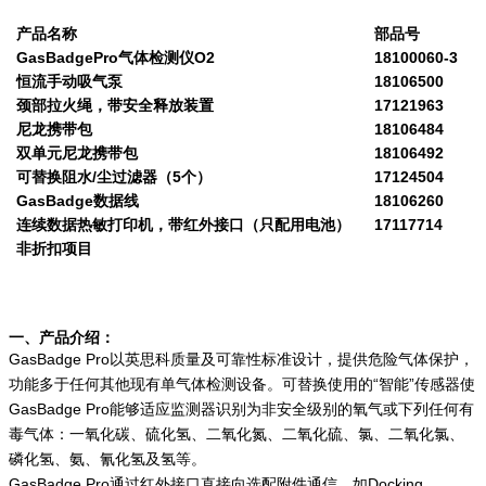
产品名称
部品号
GasBadgePro
气体检测仪
O2
18100060-3
恒流手动吸气泵
18106500
颈部拉火绳，带安全释放装置
17121963
尼龙携带包
18106484
双单元尼龙携带包
18106492
可替换阻水
/
尘过滤器（
5
个）
17124504
GasBadge
数据线
18106260
连续数据热敏打印机，带红外接口（只配用电池）
17117714
非折扣项目
一、产品介绍：
GasBadge Pro以英思科质量及可靠性标准设计，提供危险气体保护，
功能多于任何其他现有单气体检测设备。可替换使用的“智能”传感器使
GasBadge Pro能够适应监测器识别为非安全级别的氧气或下列任何有
毒气体：一氧化碳、硫化氢、二氧化氮、二氧化硫、氯、二氧化氯、
磷化氢、氨、氰化氢及氢等。
GasBadge Pro通过红外接口直接向选配附件通信，如Docking