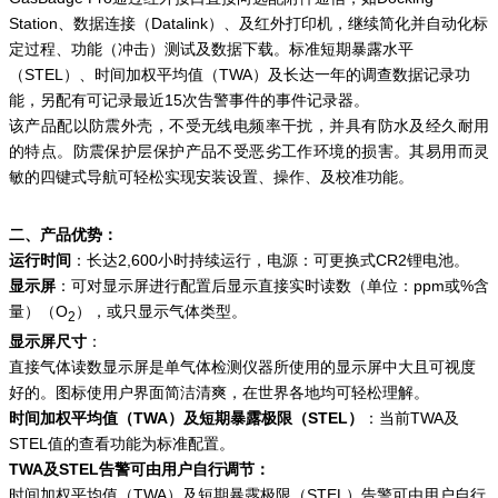
Station、数据连接（Datalink）、及红外打印机，继续简化并自动化标
定过程、功能（冲击）测试及数据下载。标准短期暴露水平
（STEL）、时间加权平均值（TWA）及长达一年的调查数据记录功
能，另配有可记录最近15次告警事件的事件记录器。
该产品配以防震外壳，不受无线电频率干扰，并具有防水及经久耐用
的特点。防震保护层保护产品不受恶劣工作环境的损害。其易用而灵
敏的四键式导航可轻松实现安装设置、操作、及校准功能。
二、产品优势：
运行时间
：长达2,600小时持续运行，电源：可更换式CR2锂电池。
显示屏
：可对显示屏进行配置后显示直接实时读数（单位：ppm或%含
量）（O
），或只显示气体类型。
2
显示屏尺寸
：
直接气体读数显示屏是单气体检测仪器所使用的显示屏中大且可视度
好的。图标使用户界面简洁清爽，在世界各地均可轻松理解。
时间加权平均值（TWA
）及短期暴露极限（
STEL
）
：当前TWA及
STEL值的查看功能为标准配置。
TWA及
STEL告警可由用户自行调节：
时间加权平均值（TWA）及短期暴露极限（STEL）告警可由用户自行