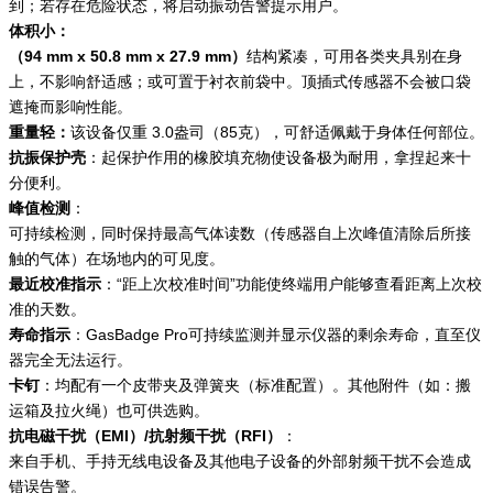
到；若存在危险状态，将启动振动告警提示用户。
体积小：
（94 mm x 50.8 mm x 27.9 mm
）
结构紧凑，可用各类夹具别在身
上，不影响舒适感；或可置于衬衣前袋中。顶插式传感器不会被口袋
遮掩而影响性能。
重量轻：
该设备仅重 3.0盎司（85克），可舒适佩戴于身体任何部位。
抗振保护壳
：起保护作用的橡胶填充物使设备极为耐用，拿捏起来十
分便利。
峰值检测
：
可持续检测，同时保持最高气体读数（传感器自上次峰值清除后所接
触的气体）在场地内的可见度。
最近校准指示
：“距上次校准时间”功能使终端用户能够查看距离上次校
准的天数。
寿命指示
：GasBadge Pro可持续监测并显示仪器的剩余寿命，直至仪
器完全无法运行。
卡钉
：均配有一个皮带夹及弹簧夹（标准配置）。其他附件（如：搬
运箱及拉火绳）也可供选购。
抗电磁干扰（EMI
）
/
抗射频干扰（
RFI
）
：
来自手机、手持无线电设备及其他电子设备的外部射频干扰不会造成
错误告警。