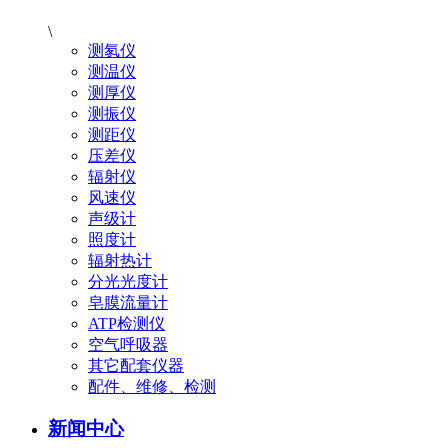
\
测氡仪
测温仪
测厚仪
测振仪
测距仪
压差仪
辐射仪
风速仪
声级计
照度计
辐射热计
分光光度计
皂膜流量计
ATP检测仪
空气呼吸器
其它配套仪器
配件、维修、检测
新闻中心