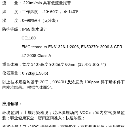
流 量：
220ml/min
具有低流量报警
温 度：工作温度：
-20~60
℃，
-4~140
℉
湿 度：
0~99%RH
（无冷凝）
防护等级：
IP65
防水设计
CE1180
EMC tested to EN61326-1:2006, EN50270: 2006 & CFR
47:2008 Class A
重量体积：宽度
340
×高度
90
×深度
60mm (13.4
×
3.6
×
2.4
’’
)
仪器重量：
0.72kg(1.56lb)
以上技术规格均基于
20
℃，
90%RH
及浓度为
100ppm
异丁烯条件
下
的校准结果。 根据气体而定。
应用领域：
环境监测；土壤污染检测；垃圾填埋场的
VOC
’
s
；室内空气质量监
测；职业健康安全；密闭空间准入；快速响应；
机翼油箱入口；
VOC
泄漏检测；熏蒸气体；非常规排放物；医用气体