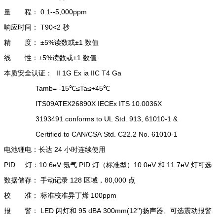
量 程：
0.1--5,000ppm
响应时间：
T90<2
秒
精 度： ±
5%
读数或±
1
数值
线 性：±
5%
读数或±
1
数值
本质安全认证：
II 1G Ex ia IIC T4 Ga
Tamb= -15℃≤
Ta
≤
+45
℃
ITS09ATEX26890X IECEx ITS 10.0036X
3193491 conforms to UL Std. 913, 61010-1 &
Certified to CAN/CSA Std. C22.2 No. 61010-1
电池锂电：长达
24
小时连续使用
PID 灯：
10.6eV
氪气
PID
灯（标准型）
10.0eV
和
11.7eV
灯可选
数据储存： 手动记录
128
区域，
80,000
点
校 准： 标准校准异丁烯
100ppm
报 警：
LED
闪灯和
95 dBA 300mm(12
’’
)
扬声器、可选震动报警