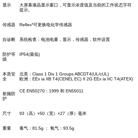
显示
大屏幕液晶显示窗口，可显示浓度值及当前的工作状态字符
提示。
传感器
Reflex*可更换电化学传感器
自诊断
系统检查：电池电量，显示，传感器，软件设置
防护等
IP54(最低)
级
本质安
北美：Class 1 Div 1 Groups ABCDT4(UL/cUL)
全
欧洲：EEx ia IIB T4(CENEL EC) II 2G EEx ia IIC T4(ATEX)
CE EN50270：1999 和 EN55011
射频防
护
尺寸
93（高）×50（宽）×27（厚）毫米
重量
毒气：81.5g ； 氧气：93.5g