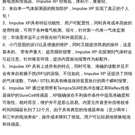
换电池和传感器。Impulse XP 价格低，体积小，重量轻。
2、来自单一气体探测器的附加防护，Impulse XP 实现了真正的个人
化！
3、Impulse XP具有特征功能性、用户可配置性，同时具有成本高效的
使用性能，可用于各种毒气检测。现今，针对新一代单一气体监测
仪，市场需求远不止停留在轻巧和外观层面上。
4、小巧坚固的设计以及便捷的维护，同时又能提供简易的操作，这是
基本的。 带有声量大、超亮视听报警，Impulse XP 在探测到气体时会
引起注意。针对噪音环境，提供内置振动报警作为标配件。
5、Impulse XP 具有上述所有的特点，同时可靠、准确的读数并且不
会有来自射频干扰(RFI)的误报。不仅如此，Impulse XP 还提供了持续
的气体读数、TWA / STEL和具有峰值保持装置执行的两个瞬时报警。
6、Impulse XP 通过使用带有TempraSURE热冲击修正和Reflex传感
器保护的SureCell传感器，XP能确保在不利操作条件中提高准确度和
可靠性。相对而言，维护并不是那么容易。内置元件衰变补偿将校准
时间间隔延长到了12个月。由于具有典型的传感器寿命（至少两年）
和三年的电池寿命*，操作成本降到了很低。用户可以轻易地替换电池
和传感器。