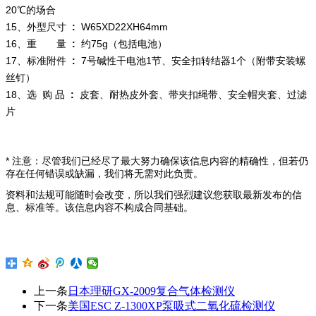
20℃的场合
15、外型尺寸
:
W65XD22XH64mm
16、重 量
:
约75g（包括电池）
17、标准附件
:
7号碱性干电池1节、安全扣转结器1个（附带安装螺
丝钉）
18、选 购 品
:
皮套、耐热皮外套、带夹扣绳带、安全帽夹套、过滤
片
* 注意：尽管我们已经尽了最大努力确保该信息内容的精确性，但若仍
存在任何错误或缺漏，我们将无需对此负责。
资料和法规可能随时会改变，所以我们强烈建议您获取最新发布的信
息、标准等。该信息内容不构成合同基础。
上一条
日本理研GX-2009复合气体检测仪
下一条
美国ESC Z-1300XP泵吸式二氧化硫检测仪