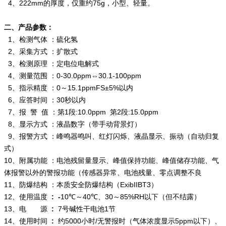
4、222mm的厚度，仅重约75g，小型、轻量。
二、产品参数：
1、检测气体 ：硫化氢
2、采集方式 ：扩散式
3、检测原理 ：定电位电解式
4、测量范围 ：0-30.0ppm⇔30.1-100ppm
5、指示精度 ：0～15.1ppmFS±5%以内
6、应答时间 ：30秒以内
7、报 警 值 ：第1段:10.0ppm 第2段:15.0ppm
8、显示方式 ：液晶数字（带手动背景灯）
9、报警方式 ：峰鸣器鸣叫、红灯闪烁、液晶显示、振动（自动归复
式）
10、附属功能 ：电池残留量显示、峰值保持功能、峰值储存功能、气
体报警以外的警报功能（传感器异常、电池残量、零点调整不良
11、防爆结构 ：本质安全防爆结构（ExibIIBT3）
12、使用温度
: -
10℃～40℃、30～85%RH以下（但不结露）
13、电 源
:
7号碱性干电池1节
14、使用时间
:
约5000小时/无警报时（气体浓度显示5ppm以下）、