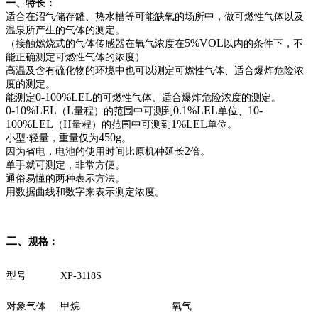
一、特长：
适合在沼气储存罐、热水槽等可能缺氧的场所中，做可燃性气体以及
温泉所产生的气体的测定。
5%VOL
（接触燃烧式的气体传感器在氧气浓度在
以内的条件下，不
能正确测定可燃性气体的浓度）
高温及含有硫化物的环境中也可以测定可燃性气体、适合爆炸危险浓
度的测定。
0-100%LEL
能测定
的可燃性气体、适合爆炸危险浓度的测定。
0-10%LEL
L
0.1%LEL
10-
（
量程）的范围中可测到
单位、
100%LEL
H
1%LEL
（
量程）的范围中可测到
单位。
·
450g
小型
轻量，重量仅为
。
2
因为省电，电池的使用时间比原机种延长
倍。
单手就可测定，非常方便。
通俗易懂的两种表示方法。
用数据曲线和数字来表示测定浓度。
二、
规格：
型号
XP-3118S
对象气体
甲烷
氧气