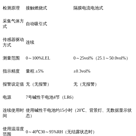
检测原理
接触燃烧式
隔膜电流电池式
采集气体方
自动吸引式
式
传感器驱动
连续
方式
测量范围
0
～
100%LEL
0
～
25vol%
（
25.1
～
50.0vol%
）
指示精度
量程
.±5%
±0.3vol%
报警设定值
无（无报警）
无（无报警）
电源
7
号碱性干电池
4
节（
LR6
）
连续使用时
使用碱性干电池约
15
小时（
20
℃、背景灯、无数据显示状
间
态）
使用温湿度
0
～
40
℃
30
～
95%RH
（无结露状态时）
范围