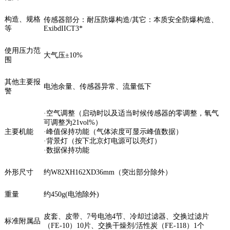
构造、规格
传感器部分：耐压防爆构造
/
其它：本质安全防爆构造、
等
ExibdIICT3*
使用压力范
大气压
±10%
围
其他主要报
电池余量、传感器异常、流量低下
警
·
空气调整（启动时以及适当时候传感器的零调整，氧气
可调整为
21vol%
）
主要机能
·
峰值保持功能（气体浓度可显示峰值数据）
·
背景灯（按下北京灯电源可以亮灯）
·
数据保持功能
外形尺寸
约
W82XH162XD36mm
（突出部分除外）
重量
约
450g(
电池除外
)
皮套、皮带、
7
号电池
4
节、冷却过滤器、交换过滤片
标准附属品
（
FE-10
）
10
片、交换干燥剂
/
活性炭（
FE-118
）
1
个