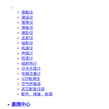
\
测氡仪
测温仪
测厚仪
测振仪
测距仪
压差仪
辐射仪
风速仪
声级计
照度计
辐射热计
分光光度计
皂膜流量计
ATP检测仪
空气呼吸器
其它配套仪器
配件、维修、检测
新闻中心