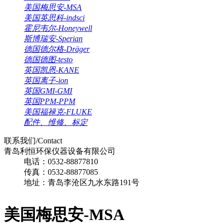
美国梅思安-MSA
美国英思科-indsci
霍尼韦尔-Honeywell
斯博瑞安-Sperian
德国德尔格-Dräger
德国德图-testo
英国凯恩-KANE
英国离子-ion
英国GMI-GMI
英国PPM-PPM
美国福禄克-FLUKE
配件、维修、标定
联系我们/Contact
青岛利恒环保仪器设备有限公司
电话：0532-88877810
传真：0532-88877085
地址：青岛李沧区九水东路191号
美国梅思安-MSA