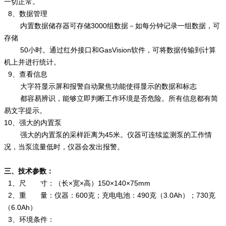
一切正常。
8、数据管理
内置数据储存器可存储3000组数据－如每分钟记录一组数据，可
存储
50小时。通过红外接口和GasVision软件，可将数据传输到计算
机上并进行统计。
9、查看信息
大字符显示屏和报警自动聚焦功能使得显示的数据和标志
都容易辨识，能够立即判断工作环境是否危险。所有信息都有简
易文字提示。
10、强大的内置泵
强大的内置泵的采样距离为45米。仪器可连续监测泵的工作情
况，当泵流量低时，仪器会发出报警。
三、技术参数：
1、尺 寸：（长×宽×高）150×140×75mm
2、重 量：仪器：600克；充电电池：490克（3.0Ah）；730克
（6.0Ah）
3、环境条件：