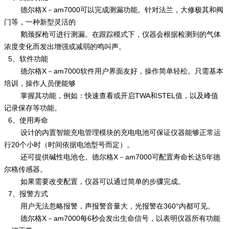
德尔格X－am7000可以完成测漏功能。针对法兰，大修极其和阀
门等，一种新型灵活的
鹅颈探枪可进行测漏。在跟踪模式下，仪器会根据检测到的气体
浓度变化而发出增强或减弱的鸣叫声。
5、软件功能
德尔格X－am7000软件用户界面友好，操作简单轻松。只需基本
培训，操作人员便能够
掌握其功能，例如：快速查看或开启TWA和STEL值，以及峰值
记录保存等功能。
6、使用寿命
设计的内置智能充电管理模块的充电电池可保证仪器能够正常运
行20个小时（时间依据电池型号而定）。
还可提供碱性电池仓。德尔格X－am7000可配置寿命长达5年德
尔格传感器。
如果需要改变配置，仪器可以通过简单的步骤完成。
7、报警方式
用户无法忽略报警，声报警音量大，光报警在360°内都可见。
德尔格X－am7000每6秒会发出生命信号，以表明仪器所有功能