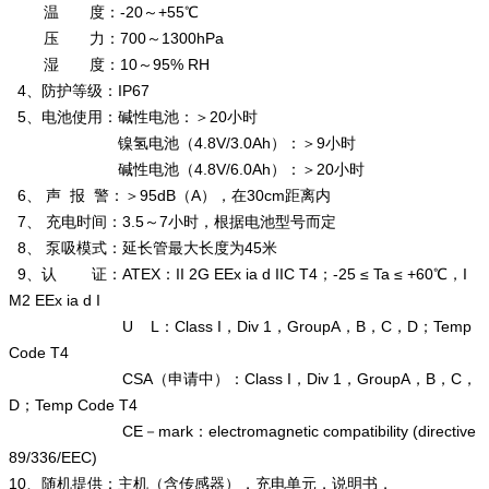
温 度：-20～+55℃
压 力：700～1300hPa
湿 度：10～95% RH
4、防护等级：IP67
5、电池使用：碱性电池：＞20小时
镍氢电池（4.8V/3.0Ah）：＞9小时
碱性电池（4.8V/6.0Ah）：＞20小时
6、 声 报 警：＞95dB（A），在30cm距离内
7、 充电时间：3.5～7小时，根据电池型号而定
8、 泵吸模式：延长管最大长度为45米
9、认 证：ATEX：II 2G EEx ia d IIC T4；-25 ≤ Ta ≤ +60℃，I
M2 EEx ia d I
U L：Class I，Div 1，GroupA，B，C，D；Temp
Code T4
CSA（申请中）：Class I，Div 1，GroupA，B，C，
D；Temp Code T4
CE－mark：electromagnetic compatibility (directive
89/336/EEC)
10、随机提供：主机（含传感器），充电单元，说明书，