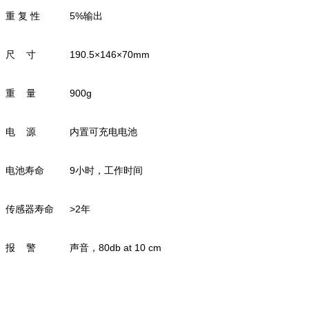
重 复 性
5%输出
尺 寸
190.5×146×70mm
重 量
900g
电 源
内置可充电电池
电池寿命
9小时，工作时间
传感器寿命
>2年
报 警
声音，80db at 10 cm