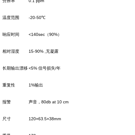
分辨率
0.1 ppm
温度范围
-20-50℃
响应时间
<140sec（90%）
相对湿度
15-90% ,无凝露
长期输出漂移
<5% 信号损失/年
重复性
1%输出
报警
声音，80db at 10 cm
尺寸
120×63.5×38mm