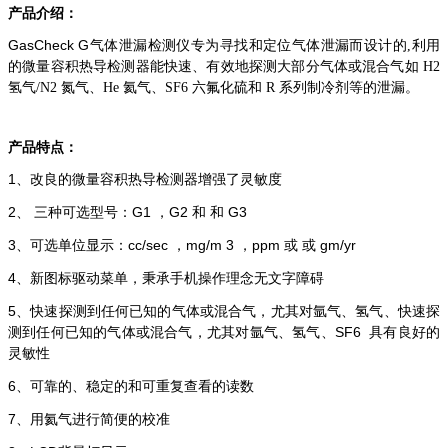
产品介绍：
GasCheck G气
体泄漏检测仪专为寻找和定位气体泄漏而设计的,利用
的微量容积热导检测器能快速、有效地探测大部分气体或混合气如 H2
氢气/N2 氮气、He 氦气、SF6 六氟化硫和 R 系列制冷剂等的泄漏。
产品特点：
1、
改良的微量容积热导检测器增强了灵敏度
2、
G1 ，G2 和 和 G3
三种可选型号：
3、
cc/sec ，mg/m 3 ，ppm 或 或 gm/yr
可选单位显示：
4、
新图标驱动菜单，秉承手机操作理念无文字障碍
5、
快速探测到任何已知的气体或混合气，尤其对氩气、氢气、快速探
SF6 具有良好的
测到任何已知的气体或混合气，尤其对氩气、氢气、
灵敏性
6、
可靠的、稳定的和可重复查看的读数
7、
用氦气进行简便的校准