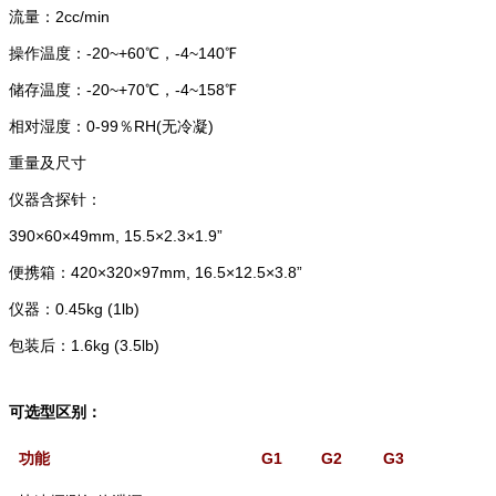
流量：2cc/min
操作温度：-20~+60℃，-4~140℉
储存温度：-20~+70℃，-4~158℉
相对湿度：0-99％RH(无冷凝)
重量及尺寸
仪器含探针：
390×60×49mm, 15.5×2.3×1.9”
便携箱：420×320×97mm, 16.5×12.5×3.8”
仪器：0.45kg (1lb)
包装后：1.6kg (3.5lb)
可选型区别：
G1
G2
G3
功能