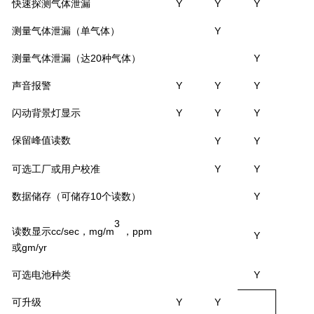
快速探测气体泄漏
Y
Y
Y
测量气体泄漏（单气体）
Y
20
Y
测量气体泄漏（达
种气体）
声音报警
Y
Y
Y
闪动背景灯显示
Y
Y
Y
保留峰值读数
Y
Y
可选工厂或用户校准
Y
Y
10
Y
数据储存（可储存
个读数）
3
cc/sec
mg/m
ppm
读数显示
，
，
Y
gm/yr
或
可选电池种类
Y
可升级
Y
Y