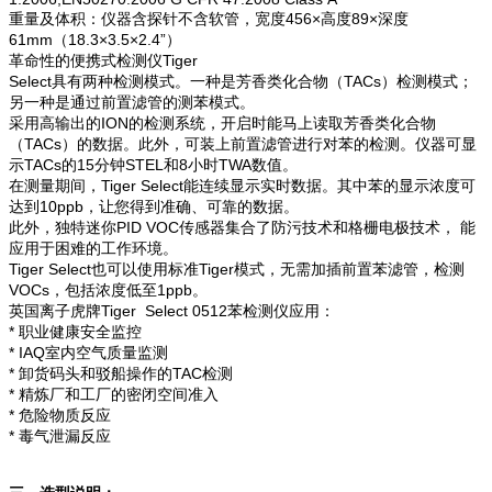
重量及体积：仪器含探针不含软管，宽度456×高度89×深度
61mm（18.3×3.5×2.4”）
革命性的便携式检测仪Tiger
Select具有两种检测模式。一种是芳香类化合物（TACs）检测模式；
另一种是通过前置滤管的测苯模式。
采用高输出的ION的检测系统，开启时能马上读取芳香类化合物
（TACs）的数据。此外，可装上前置滤管进行对苯的检测。仪器可显
示TACs的15分钟STEL和8小时TWA数值。
在测量期间，Tiger Select能连续显示实时数据。其中苯的显示浓度可
达到10ppb，让您得到准确、可靠的数据。
此外，独特迷你PID VOC传感器集合了防污技术和格栅电极技术， 能
应用于困难的工作环境。
Tiger Select也可以使用标准Tiger模式，无需加插前置苯滤管，检测
VOCs，包括浓度低至1ppb。
英国离子虎牌Tiger Select 0512苯检测仪应用：
* 职业健康安全监控
* IAQ室内空气质量监测
* 卸货码头和驳船操作的TAC检测
* 精炼厂和工厂的密闭空间准入
* 危险物质反应
* 毒气泄漏反应