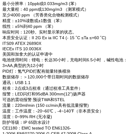
最小分辨率：10ppb或0.033mg/m3 (苯）
最大量程：40 ppm或130mg/m3 （测苯模式）
至少4000 ppm （芳香类化合物检测模式）
精度：±10%读数或±1数值（苯）
线性：±5%到40 ppm （苯）
响应时间：120秒。实时显示苯的状态。
本质安全认证：II 2G Ex ia IIC T4 (- 15 ˚C ≤Ta ≤+60 ˚C)
ITS09 ATEX 26890X
IECEx ITS 10.0036X
美国和加拿大的认证申请中
电池使用时间：锂电：长达30小时，充电时间6.5小时 ，碱性电池：
3×AA,典型的为12小时
PID灯：氪气PID灯配有能量转换模块
数据储存：＞120,000个带日期时间的数据储存
通讯：USB 1.1
校准：2点或3点校准（通过校准工具套件）
报警：LED闪灯和95dBA 300mm(12”)扬声器
可选的震动报警:预设TWA和STEL
流量：220ml/min (150 cc/min具有低流量报警)
温度：工作温度：-20~60℃，-4~140℉（非本质安全）
湿度：0~99% RH (无冷凝)
防护等级：IP 65防水设计
CE1180：EMC tested TO EN61326-
1:2006,EN50270:2006 G CFR 47:2008 Class A