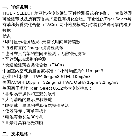
一、详细说明：
TIGER SELECT 苯蒸汽检测仪通过两种检测模式的转换，一台仪器即
可检测苯以及所有芳香类挥发性有机化合物。革命性的Tiger Select具
有苯和芳香类化合物（TACs）两种检测模式为你提供准确可靠的检测
数据
优点：
* 即时显示检测结果--无需长时间等待读数
* 通过前置的Draeger滤管检测苯
* 也可在只含苯的空间里检测，无需特别滤管
* 可达到ppb级别的检测
* 快速检测芳香类化合物（TACs）
中国室内空气质量国家标准：1小时均值为0.11mg/m3
职业卫生标准： TWA 6mg/m3 STEL 10mg/m3
美国ACGIH 10ppm，32mg/m3 TWA: OSHA 1ppm 3.2mg/m3
英国离子虎牌Tiger Select 0512苯检测仪特点：
* 非常易于操作和直观的软件
* 大而清晰的显示屏和按键
* 即使戴上厚厚的手套依然操作灵活
* 仪器轻便，可单手操作
* 电池寿命长达30小时
* 背景灯具有感光功能
二、技术规格：