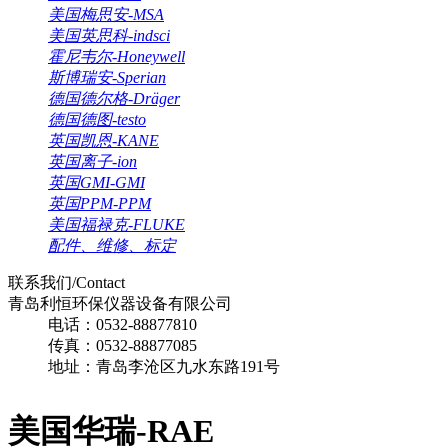
美国梅思安-MSA
美国英思科-indsci
霍尼韦尔-Honeywell
斯博瑞安-Sperian
德国德尔格-Dräger
德国德图-testo
英国凯恩-KANE
英国离子-ion
英国GMI-GMI
英国PPM-PPM
美国福禄克-FLUKE
配件、维修、标定
联系我们/Contact
青岛利恒环保仪器设备有限公司
电话：0532-88877810
传真：0532-88877085
地址：青岛李沧区九水东路191号
美国华瑞-RAE