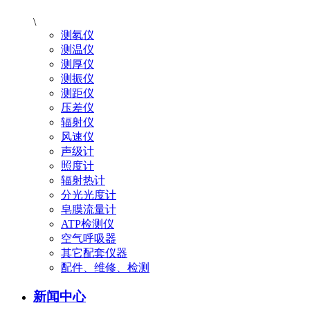
\
测氡仪
测温仪
测厚仪
测振仪
测距仪
压差仪
辐射仪
风速仪
声级计
照度计
辐射热计
分光光度计
皂膜流量计
ATP检测仪
空气呼吸器
其它配套仪器
配件、维修、检测
新闻中心