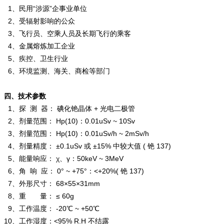
1、民用“涉源”企事业单位
2、受辐射影响的公众
3、飞行员、空乘人员及长期飞行的乘客
4、金属熔炼加工企业
5、疾控、卫生行业
6、环境监测、海关、商检等部门
四、技术参数
1、探 测 器： 碘化铯晶体 + 光电二极管
2、剂量范围： Hp(10)：0.01uSv ~ 10Sv
3、剂量范围： Hp(10)：0.01uSv/h ~ 2mSv/h
4、剂量精度： ±0.1uSv 或 ±15% 中较大值 ( 铯 137)
5、能量响应： χ、γ：50keV ~ 3MeV
6、角 响 应： 0° ~ +75°：<+20%( 铯 137)
7、外形尺寸： 68×55×31mm
8、重 量： ≤ 60g
9、工作温度： -20℃ ~ +50℃
10、工作湿度：<95% R.H 不结露