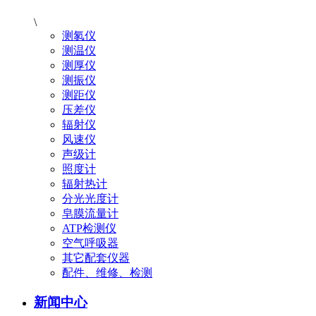
\
测氡仪
测温仪
测厚仪
测振仪
测距仪
压差仪
辐射仪
风速仪
声级计
照度计
辐射热计
分光光度计
皂膜流量计
ATP检测仪
空气呼吸器
其它配套仪器
配件、维修、检测
新闻中心